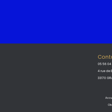
Cont
05 56 04
4 rue de
33170 G
Accu
Ob