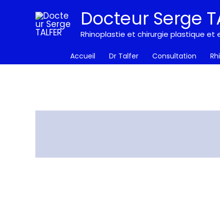
Aller
Docteur Serge T
au
contenu
Rhinoplastie et chirurgie plastique e
Accueil
Dr Talfer
Consultation
Rh