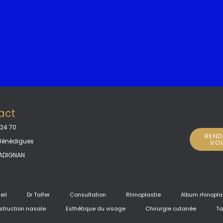
act
 24 70
REND
 Bénédigues
VO
RADIGNAN
eil
Dr Talfer
Consultation
Rhinoplastie
Album rhinopla
struction nasale
Esthétique du visage
Chirurgie cutanée
Ta