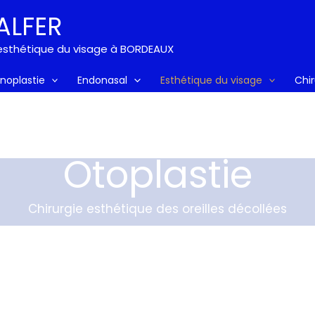
ALFER
t esthétique du visage à BORDEAUX
inoplastie
Endonasal
Esthétique du visage
Chi
Otoplastie
Chirurgie esthétique des oreilles décollées