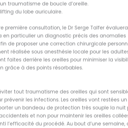
’un traumatisme de boucle d’oreille.
lifting du lobe auriculaire.
tre première consultation, le Dr Serge Talfer évaluer
ra en particulier un diagnostic précis des anomalies
in de proposer une correction chirurgicale personna
ment réalisée sous anesthésie locale pour les adulte
nt faites derrière les oreilles pour minimiser la visibil
on grâce à des points résorbables.
éviter tout traumatisme des oreilles qui sont sensibl
 prévenir les infections. Les oreilles vont restées u
 porter un bandeau de protection très souple la nu
identels et non pour maintenir les oreilles collées,
anti l’efficacité du procédé. Au bout d’une semaine,